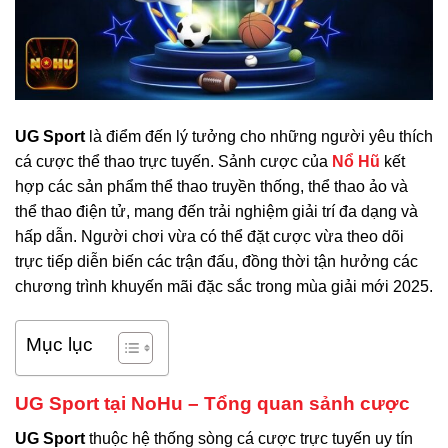
UG Sport
là điểm đến lý tưởng cho những người yêu thích
cá cược thể thao trực tuyến. Sảnh cược của
Nổ Hũ
kết
hợp các sản phẩm thể thao truyền thống, thể thao ảo và
thể thao điện tử, mang đến trải nghiệm giải trí đa dạng và
hấp dẫn. Người chơi vừa có thể đặt cược vừa theo dõi
trực tiếp diễn biến các trận đấu, đồng thời tận hưởng các
chương trình khuyến mãi đặc sắc trong mùa giải mới 2025.
Mục lục
UG Sport tại NoHu – Tổng quan sảnh cược
UG Sport
thuộc hệ thống sòng cá cược trực tuyến uy tín