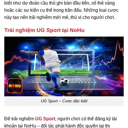
biệt như dự đoán cầu thủ ghi bàn đầu tiên, số thẻ vàng
hoặc các sự kiện cụ thể trong trận đấu. Những loại cược
này tạo nên trải nghiệm mới mẻ, thú vị cho người chơi.
Trải nghiệm UG Sport tại NoHu
UG Sport – Cược đặc biệt
Để trải nghiệm
UG Sport
, người chơi có thể đăng ký tài
khoản tại NoHu – đối tác phát hành độc quyền tại thị