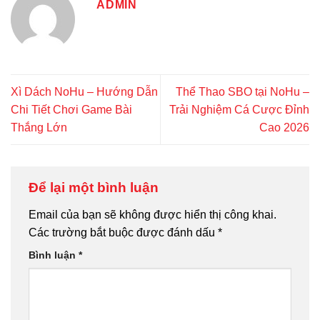
ADMIN
Xì Dách NoHu – Hướng Dẫn
Thể Thao SBO tại NoHu –
Chi Tiết Chơi Game Bài
Trải Nghiệm Cá Cược Đỉnh
Thắng Lớn
Cao 2026
Để lại một bình luận
Email của bạn sẽ không được hiển thị công khai.
Các trường bắt buộc được đánh dấu
*
Bình luận
*