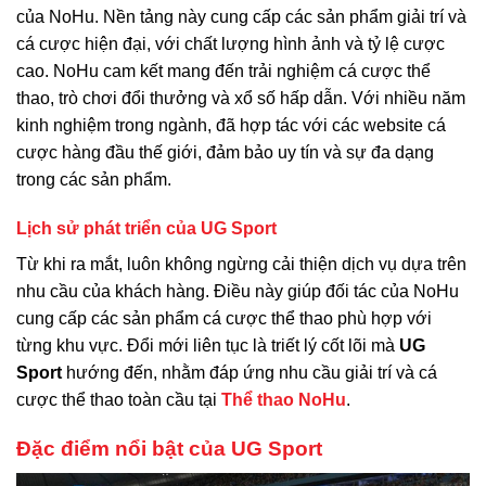
của NoHu. Nền tảng này cung cấp các sản phẩm giải trí và
cá cược hiện đại, với chất lượng hình ảnh và tỷ lệ cược
cao. NoHu cam kết mang đến trải nghiệm cá cược thể
thao, trò chơi đổi thưởng và xổ số hấp dẫn. Với nhiều năm
kinh nghiệm trong ngành, đã hợp tác với các website cá
cược hàng đầu thế giới, đảm bảo uy tín và sự đa dạng
trong các sản phẩm.
Lịch sử phát triển của UG Sport
Từ khi ra mắt, luôn không ngừng cải thiện dịch vụ dựa trên
nhu cầu của khách hàng. Điều này giúp đối tác của NoHu
cung cấp các sản phẩm cá cược thể thao phù hợp với
từng khu vực. Đổi mới liên tục là triết lý cốt lõi mà
UG
Sport
hướng đến, nhằm đáp ứng nhu cầu giải trí và cá
cược thể thao toàn cầu tại
Thể thao NoHu
.
Đặc điểm nổi bật của UG Sport