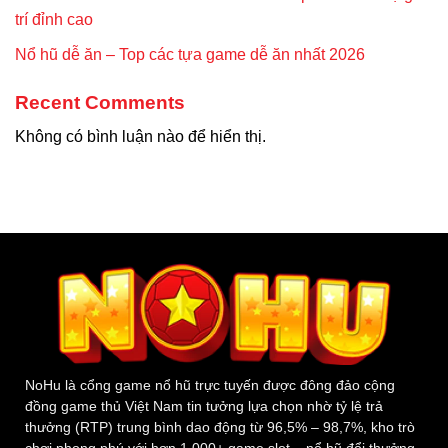
trí đỉnh cao
Nổ hũ dễ ăn – Top các tựa game dễ ăn nhất 2026
Recent Comments
Không có bình luận nào để hiển thị.
NoHu là cổng game nổ hũ trực tuyến được đông đảo cộng
đồng game thủ Việt Nam tin tưởng lựa chọn nhờ tỷ lệ trả
thưởng (RTP) trung bình dao động từ 96,5% – 98,7%, kho trò