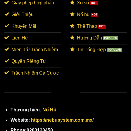
Giấy phép hợp pháp
Xổ số
Giới Thiệu
Nổ hũ
Khuyến Mãi
Thể Thao
Liên Hệ
Hướng Dẫn
Miễn Trừ Trách Nhiệm
Tin Tổng Hợp
Quyền Riêng Tư
Trách Nhiệm Cá Cược
LIÊN HỆ
Thương hiệu:
Nổ Hũ
Website:
https://nebusystem.com.mx/
Phone:0283123458