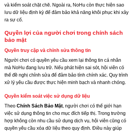
và kiểm soát chặt chẽ. Ngoài ra, NoHu còn thực hiện sao
lưu dữ liệu định kỳ để đảm bảo khả năng khôi phục khi xảy
ra sự cố.
Quyền lợi của người chơi trong chính sách
bảo mật
Quyền truy cập và chỉnh sửa thông tin
Người chơi có quyền yêu cầu xem lại thông tin cá nhân
mà NoHu đang lưu trữ. Nếu phát hiện sai sót, hội viên có
thể đề nghị chỉnh sửa để đảm bảo tính chính xác. Quy trình
xử lý yêu cầu được thực hiện minh bạch và nhanh chóng.
Quyền kiểm soát việc sử dụng dữ liệu
Theo
Chính Sách Bảo Mật
, người chơi có thể giới hạn
việc sử dụng thông tin cho mục đích tiếp thị. Trong trường
hợp không còn nhu cầu sử dụng dịch vụ, hội viên cũng có
quyền yêu cầu xóa dữ liệu theo quy định. Điều này giúp