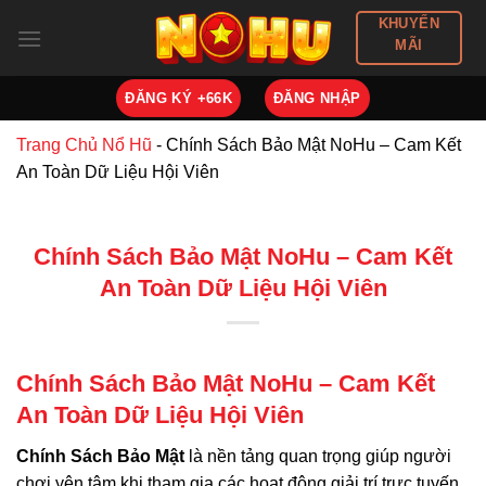
Skip
KHUYẾN
to
MÃI
content
ĐĂNG KÝ +66K
ĐĂNG NHẬP
Trang Chủ Nổ Hũ
-
Chính Sách Bảo Mật NoHu – Cam Kết
An Toàn Dữ Liệu Hội Viên
Chính Sách Bảo Mật NoHu – Cam Kết
An Toàn Dữ Liệu Hội Viên
Chính Sách Bảo Mật NoHu – Cam Kết
An Toàn Dữ Liệu Hội Viên
Chính Sách Bảo Mật
là nền tảng quan trọng giúp người
chơi yên tâm khi tham gia các hoạt động giải trí trực tuyến