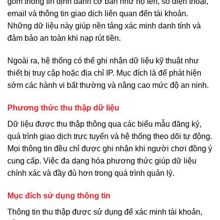
gồm thông tin định danh cơ bản như họ tên, số điện thoại,
email và thông tin giao dịch liên quan đến tài khoản.
Những dữ liệu này giúp nền tảng xác minh danh tính và
đảm bảo an toàn khi nạp rút tiền.
Ngoài ra, hệ thống có thể ghi nhận dữ liệu kỹ thuật như
thiết bị truy cập hoặc địa chỉ IP. Mục đích là để phát hiện
sớm các hành vi bất thường và nâng cao mức độ an ninh.
Phương thức thu thập dữ liệu
Dữ liệu được thu thập thông qua các biểu mẫu đăng ký,
quá trình giao dịch trực tuyến và hệ thống theo dõi tự động.
Mọi thông tin đều chỉ được ghi nhận khi người chơi đồng ý
cung cấp. Việc đa dạng hóa phương thức giúp dữ liệu
chính xác và đầy đủ hơn trong quá trình quản lý.
Mục đích sử dụng thông tin
Thông tin thu thập được sử dụng để xác minh tài khoản,