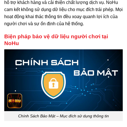
hỗ trợ khách hàng và cải thiện chất lượng dịch vụ. NoHu
cam kết không sử dụng dữ liệu cho mục đích trái phép. Mọi
hoạt động khai thác thông tin đều xoay quanh lợi ích của
người chơi và sự ổn định của hệ thống.
Biện pháp bảo vệ dữ liệu người chơi tại
NoHu
Chính Sách Bảo Mật – Mục đích sử dụng thông tin