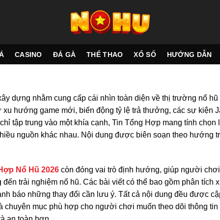
Á
CASINO
ĐÁ GÀ
THỂ THAO
XỔ SỐ
HƯỚNG DẪN
y dựng nhằm cung cấp cái nhìn toàn diện về thị trường nổ hũ 
như xu hướng game mới, biến động tỷ lệ trả thưởng, các sự kiện
ì chỉ tập trung vào một khía cạnh, Tin Tổng Hợp mang tính chọ
nhiều nguồn khác nhau. Nội dung được biên soạn theo hướng tr
 Hợp Nổ Hũ 2026
còn đóng vai trò định hướng, giúp người chơi 
đến trải nghiệm nổ hũ. Các bài viết có thể bao gồm phân tích 
h báo những thay đổi cần lưu ý. Tất cả nội dung đều được cập
y là chuyên mục phù hợp cho người chơi muốn theo dõi thông ti
và an toàn hơn.