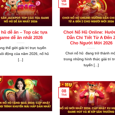
08
Th4
 hũ dễ ăn – Top các tựa
Chơi Nổ Hũ Online: Hướ
game dễ ăn nhất 2026
Dẫn Chi Tiết Từ A Đến 
Cho Người Mới 2026
ng thế giới giải trí trực tuyến
Chơi nổ hũ đang trở thành m
sôi động của năm 2026, nổ hũ
trong những hình thức giải trí t
[...]
tuyến [...]
08
Th4