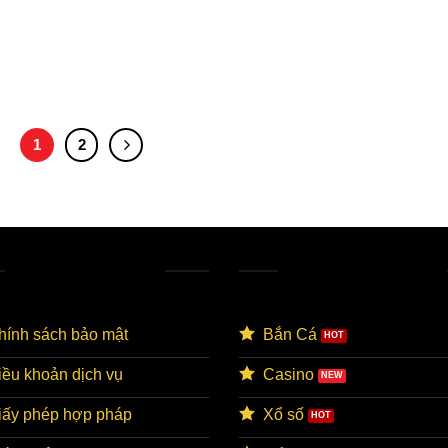
1
2
VỀ CHÚNG TÔI
SẢN PHẨM HOT
hính sách bảo mật
Bắn Cá
iều khoản dịch vụ
Casino
iấy phép hợp pháp
Xổ số