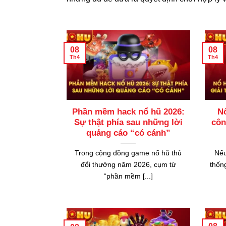
08
08
Th4
Th4
Phần mềm hack nổ hũ 2026:
Nổ
Sự thật phía sau những lời
côn
quảng cáo “có cánh”
Trong cộng đồng game nổ hũ thủ
Nếu
đổi thưởng năm 2026, cụm từ
thốn
“phần mềm [...]