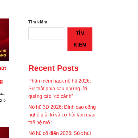
Tìm kiếm
TÌM
KIẾM
Recent Posts
hút
ng
Phần mềm hack nổ hũ 2026:
Sự thật phía sau những lời
của
quảng cáo “có cánh”
 3D
Nổ hũ 3D 2026: Đỉnh cao công
nghệ giải trí và cơ hội làm giàu
thế hệ mới
Nổ hũ cổ điển 2026: Sức hút