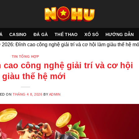
Á
CASINO
ĐÁ GÀ
THỂ THAO
XỔ SỐ
HƯỚNG DẪN
2026: Đỉnh cao công nghệ giải trí và cơ hội làm giàu thế hệ mớ
TIN TỔNG HỢP
 cao công nghệ giải trí và cơ hội
 giàu thế hệ mới
TED ON
THÁNG 4 8, 2026
BY
ADMIN