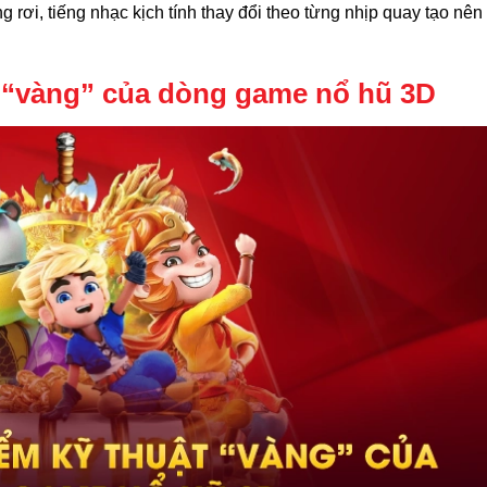
 rơi, tiếng nhạc kịch tính thay đổi theo từng nhịp quay tạo nên
 “vàng” của dòng game nổ hũ 3D