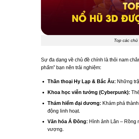
Top các chủ
Sự đa dạng về chủ đề chính là thỏi nam châ
phẩm” bạn nên trải nghiệm:
Thần thoại Hy Lạp & Bắc Âu:
Những trận
Khoa học viễn tưởng (Cyberpunk):
Thế 
Thám hiểm đại dương:
Khám phá thành p
động linh hoạt.
Văn hóa Á Đông:
Hình ảnh Lân – Rồng ma
vượng.