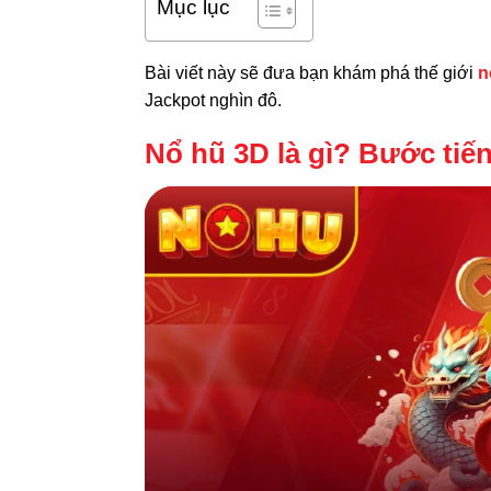
Mục lục
Bài viết này sẽ đưa bạn khám phá thế giới
n
Jackpot nghìn đô.
Nổ hũ 3D là gì? Bước tiến