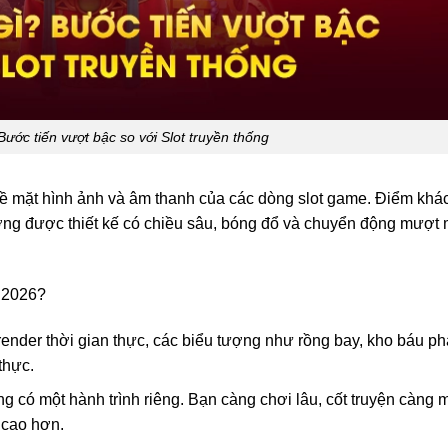
Bước tiến vượt bậc so với Slot truyền thống
về mặt hình ảnh và âm thanh của các dòng slot game. Điểm khá
ượng được thiết kế có chiều sâu, bóng đổ và chuyển động mượt
m 2026?
nder thời gian thực, các biểu tượng như rồng bay, kho báu ph
thực.
g có một hành trình riêng. Bạn càng chơi lâu, cốt truyện càng 
 cao hơn.