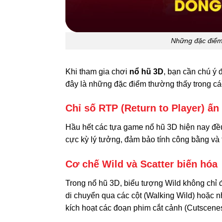
Những đặc điểm
Khi tham gia chơi
nổ hũ 3D
, bạn cần chú ý 
đây là những đặc điểm thường thấy trong cá
Chỉ số RTP (Return to Player) ấn
Hầu hết các tựa game nổ hũ 3D hiện nay đều
cực kỳ lý tưởng, đảm bảo tính công bằng và 
Cơ chế Wild và Scatter biến hóa
Trong nổ hũ 3D, biểu tượng Wild không chỉ 
di chuyển qua các cột (Walking Wild) hoặc n
kích hoạt các đoạn phim cắt cảnh (Cutscenes