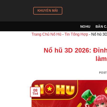
Skip
to
KHUYẾN MÃI
content
NOHU
BẮN C
Trang Chủ Nổ Hũ
-
Tin Tổng Hợp
-
Nổ hũ 3D 
Nổ hũ 3D 2026: Đỉnh
làm
POS
08
Th4