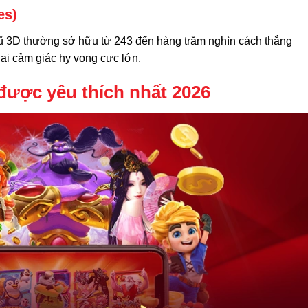
es)
hũ 3D thường sở hữu từ 243 đến hàng trăm nghìn cách thắng
ại cảm giác hy vọng cực lớn.
được yêu thích nhất 2026