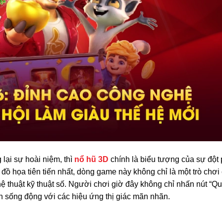
lại sự hoài niệm, thì
nổ hũ 3D
chính là biểu tượng của sự đột
đồ họa tiên tiến nhất, dòng game này không chỉ là một trò chơi
 thuật kỹ thuật số. Người chơi giờ đây không chỉ nhấn nút “Qu
 sống động với các hiệu ứng thị giác mãn nhãn.