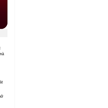
c
 mà
át
mở