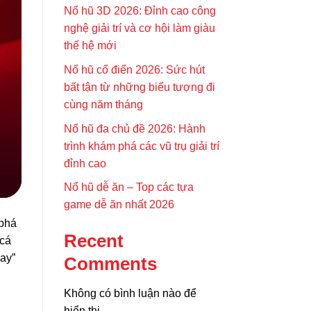
Nổ hũ 3D 2026: Đỉnh cao công
nghệ giải trí và cơ hội làm giàu
thế hệ mới
Nổ hũ cổ điển 2026: Sức hút
bất tận từ những biểu tượng đi
cùng năm tháng
Nổ hũ đa chủ đề 2026: Hành
trình khám phá các vũ trụ giải trí
đỉnh cao
Nổ hũ dễ ăn – Top các tựa
game dễ ăn nhất 2026
 phá
Recent
 cá
ay”
Comments
Không có bình luận nào để
hiển thị.