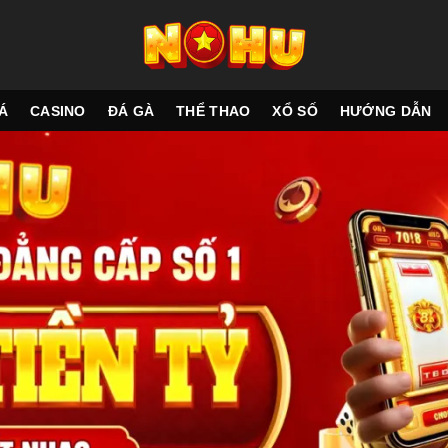
Á
CASINO
ĐÁ GÀ
THỂ THAO
XỔ SỐ
HƯỚNG DẪN