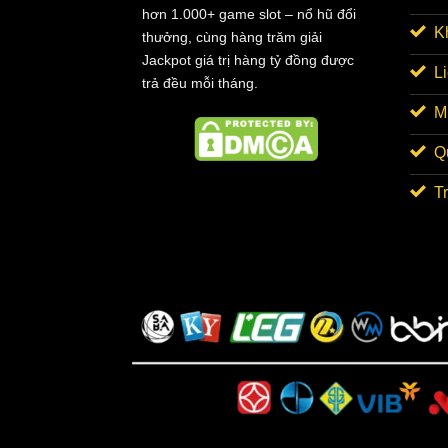
hơn 1.000+ game slot – nổ hũ đổi
K
thưởng, cùng hàng trăm giải
Jackpot giá trị hàng tỷ đồng được
L
trả đều mỗi tháng.
M
Q
T