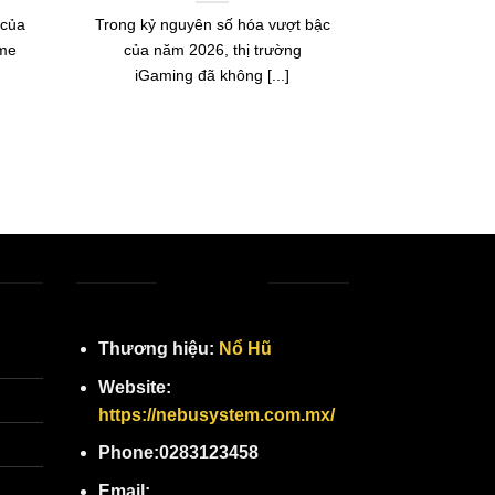
 của
Trong kỷ nguyên số hóa vượt bậc
ame
của năm 2026, thị trường
iGaming đã không [...]
LIÊN HỆ
Thương hiệu:
Nổ Hũ
Website:
https://nebusystem.com.mx/
Phone:0283123458
Email: