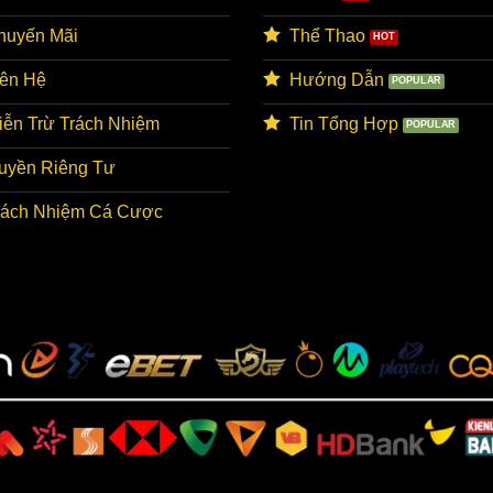
huyến Mãi
Thể Thao
iên Hệ
Hướng Dẫn
iễn Trừ Trách Nhiệm
Tin Tổng Hợp
uyền Riêng Tư
rách Nhiệm Cá Cược