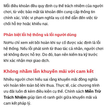
Mỗi điều khoản đều quy định cụ thể trách nhiệm của người
chơi, từ việc bảo mật tài khoản đến cung cấp thông tin
chính xác. Việc vi phạm nghĩa vụ có thể dẫn đến việc từ
chối hỗ trợ hoặc khiếu nại.
Phân biệt lỗi hệ thống và lỗi người dùng
NoHu chỉ xem xét bồi hoàn khi sự cố được xác định là lỗi
hệ thống. Nếu lỗi phát sinh từ thao tác cá nhân, người chơi
sẽ không được hỗ trợ. Do đó, bạn nên kiểm tra kỹ trước
khi xác nhận mọi giao dịch.
Không nhầm lẫn khuyến mãi với cam kết
Nhiều người chơi hiểu sai rằng khuyến mãi đồng nghĩa
với hoàn tiền toàn bộ khi thua. Thực tế, các chương trình
ưu đãi luôn đi kèm điều kiện cụ thể. Chính sách
Miễn Trừ
Trách Nhiệm
giúp làm rõ ranh giới giữa khuyến mãi và
cam kết pháp lý.