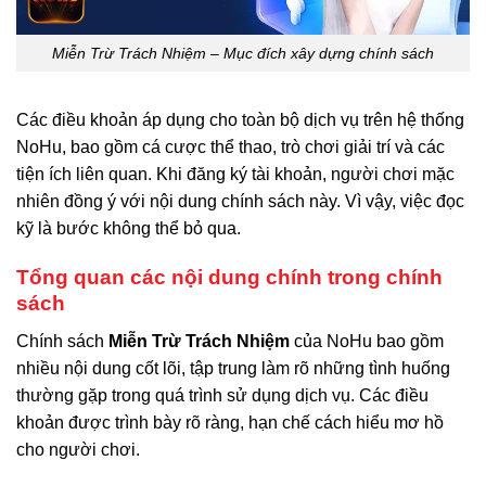
Miễn Trừ Trách Nhiệm – Mục đích xây dựng chính sách
Các điều khoản áp dụng cho toàn bộ dịch vụ trên hệ thống
NoHu, bao gồm cá cược thể thao, trò chơi giải trí và các
tiện ích liên quan. Khi đăng ký tài khoản, người chơi mặc
nhiên đồng ý với nội dung chính sách này. Vì vậy, việc đọc
kỹ là bước không thể bỏ qua.
Tổng quan các nội dung chính trong chính
sách
Chính sách
Miễn Trừ Trách Nhiệm
của NoHu bao gồm
nhiều nội dung cốt lõi, tập trung làm rõ những tình huống
thường gặp trong quá trình sử dụng dịch vụ. Các điều
khoản được trình bày rõ ràng, hạn chế cách hiểu mơ hồ
cho người chơi.