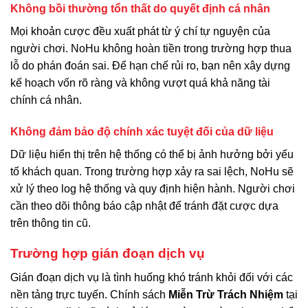
Không bồi thường tổn thất do quyết định cá nhân
Mọi khoản cược đều xuất phát từ ý chí tự nguyện của
người chơi. NoHu không hoàn tiền trong trường hợp thua
lỗ do phán đoán sai. Để hạn chế rủi ro, bạn nên xây dựng
kế hoạch vốn rõ ràng và không vượt quá khả năng tài
chính cá nhân.
Không đảm bảo độ chính xác tuyệt đối của dữ liệu
Dữ liệu hiển thị trên hệ thống có thể bị ảnh hưởng bởi yếu
tố khách quan. Trong trường hợp xảy ra sai lệch, NoHu sẽ
xử lý theo log hệ thống và quy định hiện hành. Người chơi
cần theo dõi thông báo cập nhật để tránh đặt cược dựa
trên thông tin cũ.
Trường hợp gián đoạn dịch vụ
Gián đoạn dịch vụ là tình huống khó tránh khỏi đối với các
nền tảng trực tuyến. Chính sách
Miễn Trừ Trách Nhiệm
tại