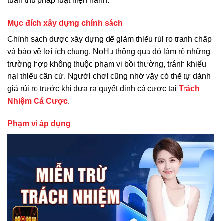
tuân thủ pháp luật hiện hành.
Mục đích xây dựng chính sách
Chính sách được xây dựng để giảm thiểu rủi ro tranh chấp
và bảo vệ lợi ích chung. NoHu thông qua đó làm rõ những
trường hợp không thuộc phạm vi bồi thường, tránh khiếu
nại thiếu căn cứ. Người chơi cũng nhờ vậy có thể tự đánh
giá rủi ro trước khi đưa ra quyết định cá cược tại
Trách
Nhiệm Cá Cược
.
Phạm vi áp dụng