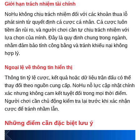
Giới hạn trách nhiệm tài chính
NoHu không chịu trách nhiệm đối với các khoản thua lỗ
phát sinh từ quyết định cá cược cá nhân. Cá cược luôn
tiềm ẩn rủi ro, và người chơi cần tự chịu trách nhiệm với
lựa chọn của mình. Đây là quy định chung trong ngành,
nhằm đảm bảo tính công bằng và tránh khiếu nại không
hợp lý.
Ngoại lệ về thông tin hiển thị
Thông tin tỷ lệ cược, kết quả hoặc dữ liệu trận đấu có thể
thay đổi theo nguồn cung cấp. NoHu nỗ lực cập nhật chính
xác nhưng không cam kết tuyệt đối trong mọi thời điểm.
Người chơi cần chủ động kiểm tra lại trước khi xác nhận
cược để tránh nhầm lẫn.
Những điểm cần đặc biệt lưu ý