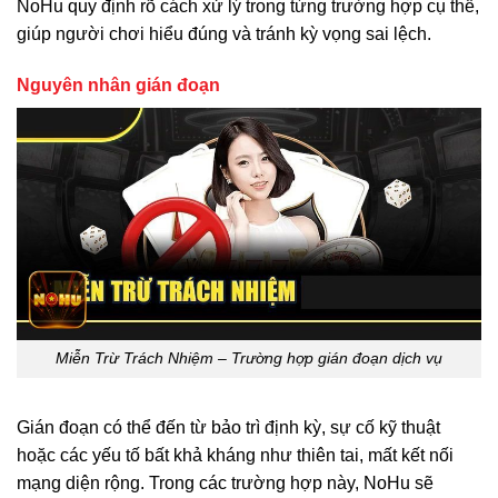
NoHu quy định rõ cách xử lý trong từng trường hợp cụ thể,
giúp người chơi hiểu đúng và tránh kỳ vọng sai lệch.
Nguyên nhân gián đoạn
Miễn Trừ Trách Nhiệm – Trường hợp gián đoạn dịch vụ
Gián đoạn có thể đến từ bảo trì định kỳ, sự cố kỹ thuật
hoặc các yếu tố bất khả kháng như thiên tai, mất kết nối
mạng diện rộng. Trong các trường hợp này, NoHu sẽ