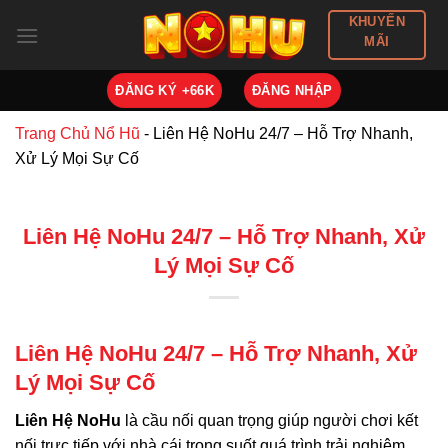
Skip
KHUYẾN
to
MÃI
content
ĐĂNG KÝ +66K
ĐĂNG NHẬP
Trang Chủ Nổ Hũ
-
Liên Hệ NoHu 24/7 – Hỗ Trợ Nhanh,
Xử Lý Mọi Sự Cố
Liên Hệ NoHu 24/7 – Hỗ Trợ Nhanh, Xử
Lý Mọi Sự Cố
Liên Hệ NoHu 24/7 – Hỗ Trợ Nhanh, Xử
Lý Mọi Sự Cố
Liên Hệ NoHu
là cầu nối quan trọng giúp người chơi kết
nối trực tiếp với nhà cái trong suốt quá trình trải nghiệm