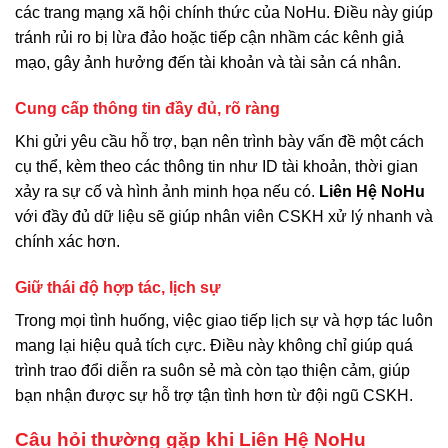
các trang mạng xã hội chính thức của NoHu. Điều này giúp
tránh rủi ro bị lừa đảo hoặc tiếp cận nhầm các kênh giả
mạo, gây ảnh hưởng đến tài khoản và tài sản cá nhân.
Cung cấp thông tin đầy đủ, rõ ràng
Khi gửi yêu cầu hỗ trợ, bạn nên trình bày vấn đề một cách
cụ thể, kèm theo các thông tin như ID tài khoản, thời gian
xảy ra sự cố và hình ảnh minh họa nếu có.
Liên Hệ NoHu
với đầy đủ dữ liệu sẽ giúp nhân viên CSKH xử lý nhanh và
chính xác hơn.
Giữ thái độ hợp tác, lịch sự
Trong mọi tình huống, việc giao tiếp lịch sự và hợp tác luôn
mang lại hiệu quả tích cực. Điều này không chỉ giúp quá
trình trao đổi diễn ra suôn sẻ mà còn tạo thiện cảm, giúp
bạn nhận được sự hỗ trợ tận tình hơn từ đội ngũ CSKH.
Câu hỏi thường gặp khi Liên Hệ NoHu