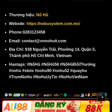
Thương hiệu:
Nổ Hũ
Website:
https://nebusystem.com.mx/
Phone:0283123458
Email:
contact@vnnohuit.com
Địa Chỉ: 938 Nguyễn Trãi, Phường 14, Quận 5,
Thành phố Hồ Chí Minh, Vietnam
Hastags: #NổHũ #NổHũ56 #NổHũĐổiThưởng
#nohu #slots #nohu90 #nohu52 #quayhu
#TrumNoHu #NoHuUyTin #NoHuVietNam
×