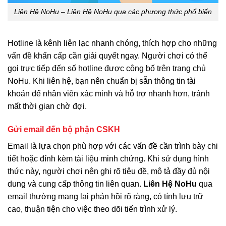
Liên Hệ NoHu – Liên Hệ NoHu qua các phương thức phổ biến
Hotline là kênh liên lạc nhanh chóng, thích hợp cho những
vấn đề khẩn cấp cần giải quyết ngay. Người chơi có thể
gọi trực tiếp đến số hotline được công bố trên trang chủ
NoHu. Khi liên hệ, bạn nên chuẩn bị sẵn thông tin tài
khoản để nhân viên xác minh và hỗ trợ nhanh hơn, tránh
mất thời gian chờ đợi.
Gửi email đến bộ phận CSKH
Email là lựa chọn phù hợp với các vấn đề cần trình bày chi
tiết hoặc đính kèm tài liệu minh chứng. Khi sử dụng hình
thức này, người chơi nên ghi rõ tiêu đề, mô tả đầy đủ nội
dung và cung cấp thông tin liên quan.
Liên Hệ NoHu
qua
email thường mang lại phản hồi rõ ràng, có tính lưu trữ
cao, thuận tiện cho việc theo dõi tiến trình xử lý.