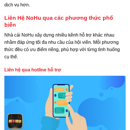
dịch vụ hơn.
Liên Hệ NoHu qua các phương thức phổ
biến
Nhà cái NoHu xây dựng nhiều kênh hỗ trợ khác nhau
nhằm đáp ứng tối đa nhu cầu của hội viên. Mỗi phương
thức đều có ưu điểm riêng, phù hợp với từng tình huống
cụ thể.
Liên hệ qua hotline hỗ trợ