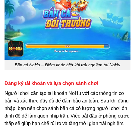
Bắn cá NoHu – Điểm khác biệt khi trải nghiệm tại NoHu
Đăng ký tài khoản và lựa chọn sảnh chơi
Người chơi cần tạo tài khoản NoHu với các thông tin cơ
bản và xác thực đầy đủ để đảm bảo an toàn. Sau khi đăng
nhập, bạn nên chọn sảnh bắn cá có lượng người chơi ổn
định để dễ làm quen nhịp trận. Việc bắt đầu ở phòng cược
thấp sẽ giúp hạn chế rủi ro và tăng thời gian trải nghiệm.