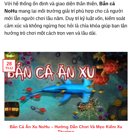
Với hệ thống ổn định và giao diện thân thiện,
Bắn cá
NoHu
mang lại môi trường giải trí phù hợp cho cả người
mới lẫn người chơi lâu năm. Duy trì kỷ luật vốn, kiểm soát
cảm xúc và không ngừng học hỏi là chìa khóa giúp bạn tận
hưởng trò chơi một cách trọn vẹn và lâu dài.
28
Th12
Bắn Cá Ăn Xu NoHu – Hướng Dẫn Chơi Và Mẹo Kiếm Xu
Thưởng