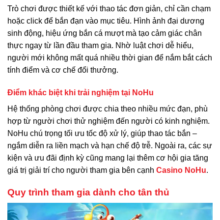
Trò chơi được thiết kế với thao tác đơn giản, chỉ cần chạm
hoặc click để bắn đạn vào mục tiêu. Hình ảnh đại dương
sinh động, hiệu ứng bắn cá mượt mà tạo cảm giác chân
thực ngay từ lần đầu tham gia. Nhờ luật chơi dễ hiểu,
người mới không mất quá nhiều thời gian để nắm bắt cách
tính điểm và cơ chế đổi thưởng.
Điểm khác biệt khi trải nghiệm tại NoHu
Hệ thống phòng chơi được chia theo nhiều mức đạn, phù
hợp từ người chơi thử nghiệm đến người có kinh nghiệm.
NoHu chú trọng tối ưu tốc độ xử lý, giúp thao tác bắn –
ngắm diễn ra liền mạch và hạn chế độ trễ. Ngoài ra, các sự
kiện và ưu đãi định kỳ cũng mang lại thêm cơ hội gia tăng
giá trị giải trí cho người tham gia bên cạnh
Casino NoHu
.
Quy trình tham gia dành cho tân thủ