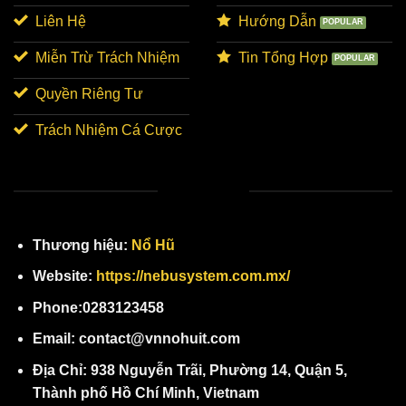
Liên Hệ
Hướng Dẫn
Miễn Trừ Trách Nhiệm
Tin Tổng Hợp
Quyền Riêng Tư
Trách Nhiệm Cá Cược
LIÊN HỆ
Thương hiệu:
Nổ Hũ
Website:
https://nebusystem.com.mx/
Phone:0283123458
Email:
contact@vnnohuit.com
Địa Chỉ: 938 Nguyễn Trãi, Phường 14, Quận 5,
Thành phố Hồ Chí Minh, Vietnam