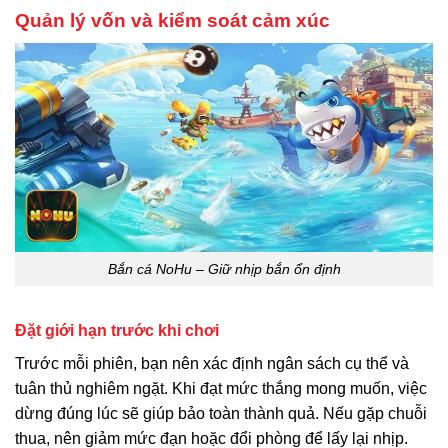
Quản lý vốn và kiểm soát cảm xúc
Bắn cá NoHu – Giữ nhịp bắn ổn định
Đặt giới hạn trước khi chơi
Trước mỗi phiên, bạn nên xác định ngân sách cụ thể và
tuân thủ nghiêm ngặt. Khi đạt mức thắng mong muốn, việc
dừng đúng lúc sẽ giúp bảo toàn thành quả. Nếu gặp chuỗi
thua, nên giảm mức đạn hoặc đổi phòng để lấy lại nhịp.