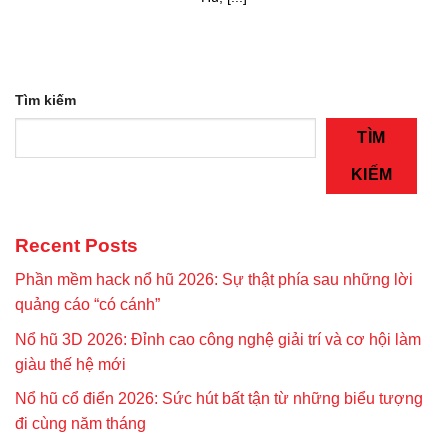
Tìm kiếm
TÌM
KIẾM
Recent Posts
Phần mềm hack nổ hũ 2026: Sự thật phía sau những lời
quảng cáo “có cánh”
Nổ hũ 3D 2026: Đỉnh cao công nghệ giải trí và cơ hội làm
giàu thế hệ mới
Nổ hũ cổ điển 2026: Sức hút bất tận từ những biểu tượng
đi cùng năm tháng