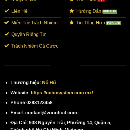
Liên Hệ
Hướng Dẫn
Miễn Trừ Trách Nhiệm
Tin Tổng Hợp
Quyền Riêng Tư
Trách Nhiệm Cá Cược
LIÊN HỆ
Thương hiệu:
Nổ Hũ
Website:
https://nebusystem.com.mx/
Phone:0283123458
Email:
contact@vnnohuit.com
Địa Chỉ: 938 Nguyễn Trãi, Phường 14, Quận 5,
Thành phố Hồ Chí Minh, Vietnam