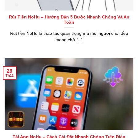
Rút Tiền NoHu – Hướng Dẫn 5 Bước Nhanh Chóng Và An
Toàn
Rút tiền NoHu là thao tác quan trọng mà mọi người chơi đều
mong chờ [...]
28
Th12
Tải App NoHu – Cách Cài Đặt Nhanh Chóng Trên Điện