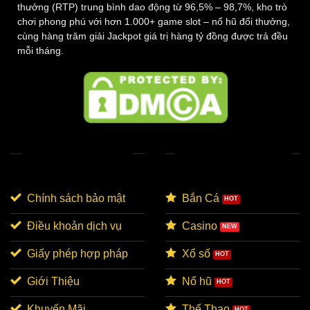
thưởng (RTP) trung bình dao động từ 96,5% – 98,7%, kho trò
chơi phong phú với hơn 1.000+ game slot – nổ hũ đổi thưởng,
cùng hàng trăm giải Jackpot giá trị hàng tỷ đồng được trả đều
mỗi tháng.
VỀ CHÚNG TÔI
SẢN PHẨM HOT
Chính sách bảo mật
Bắn Cá
Điều khoản dịch vụ
Casino
Giấy phép hợp pháp
Xổ số
Giới Thiệu
Nổ hũ
Khuyến Mãi
Thể Thao