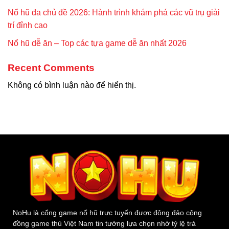
Nổ hũ đa chủ đề 2026: Hành trình khám phá các vũ trụ giải
trí đỉnh cao
Nổ hũ dễ ăn – Top các tựa game dễ ăn nhất 2026
Recent Comments
Không có bình luận nào để hiển thị.
NoHu là cổng game nổ hũ trực tuyến được đông đảo cộng
đồng game thủ Việt Nam tin tưởng lựa chọn nhờ tỷ lệ trả