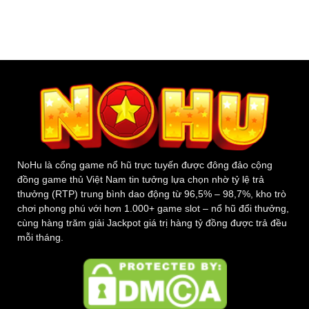
NoHu là cổng game nổ hũ trực tuyến được đông đảo cộng
đồng game thủ Việt Nam tin tưởng lựa chọn nhờ tỷ lệ trả
thưởng (RTP) trung bình dao động từ 96,5% – 98,7%, kho trò
chơi phong phú với hơn 1.000+ game slot – nổ hũ đổi thưởng,
cùng hàng trăm giải Jackpot giá trị hàng tỷ đồng được trả đều
mỗi tháng.