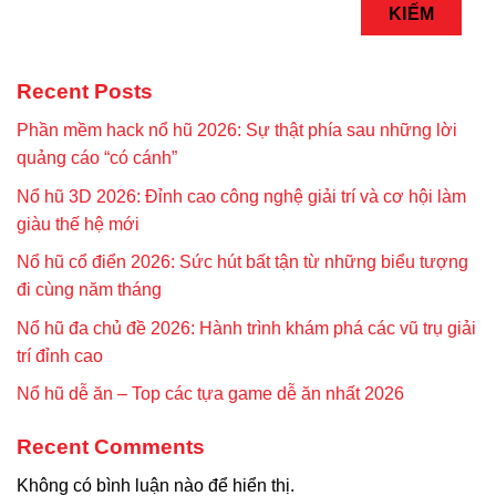
KIẾM
Recent Posts
Phần mềm hack nổ hũ 2026: Sự thật phía sau những lời
quảng cáo “có cánh”
Nổ hũ 3D 2026: Đỉnh cao công nghệ giải trí và cơ hội làm
giàu thế hệ mới
Nổ hũ cổ điển 2026: Sức hút bất tận từ những biểu tượng
đi cùng năm tháng
Nổ hũ đa chủ đề 2026: Hành trình khám phá các vũ trụ giải
trí đỉnh cao
Nổ hũ dễ ăn – Top các tựa game dễ ăn nhất 2026
Recent Comments
Không có bình luận nào để hiển thị.