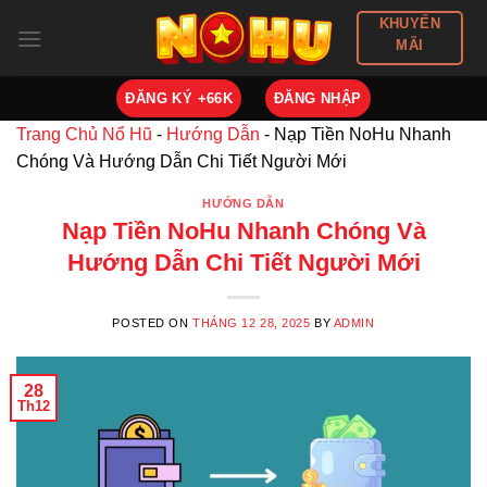
Skip
KHUYẾN
to
MÃI
content
ĐĂNG KÝ +66K
ĐĂNG NHẬP
Trang Chủ Nổ Hũ
-
Hướng Dẫn
-
Nạp Tiền NoHu Nhanh
Chóng Và Hướng Dẫn Chi Tiết Người Mới
HƯỚNG DẪN
Nạp Tiền NoHu Nhanh Chóng Và
Hướng Dẫn Chi Tiết Người Mới
POSTED ON
THÁNG 12 28, 2025
BY
ADMIN
28
Th12