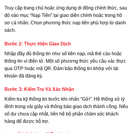
Truy cập trang chủ hoặc ứng dụng di động chính thức, sau
đó vào mục “Nạp Tiền” tại giao diện chính hoặc trong hồ
sơ cá nhân. Chọn phương thức nạp tiền phù hợp từ danh
sách.
Bước 2: Thực Hiện Giao Dịch
Nhập đầy đủ thông tin như số tiền nạp, mã thẻ cào hoặc
thông tin ví điện tử. Một số phương thức yêu cầu xác thực
qua OTP hoặc mã QR. Đảm bảo thông tin khớp với tài
khoản đã đăng ký.
Bước 3: Kiểm Tra Và Xác Nhận
Kiểm tra kỹ thông tin trước khi nhấn “Gửi”. Hệ thống xử lý
lệnh trong vài giây và thông báo giao dịch thành công. Nếu
số dư chưa cập nhật, liên hệ bộ phận chăm sóc khách
hàng để được hỗ trợ.