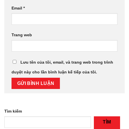
Email
*
Trang web
Lưu tên của tôi, email, và trang web trong trình
duyệt này cho lần bình luận kế tiếp của tôi.
Tìm kiếm
TÌM