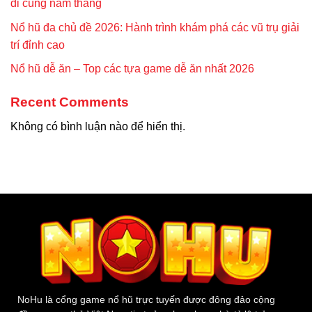
đi cùng năm tháng
Nổ hũ đa chủ đề 2026: Hành trình khám phá các vũ trụ giải
trí đỉnh cao
Nổ hũ dễ ăn – Top các tựa game dễ ăn nhất 2026
Recent Comments
Không có bình luận nào để hiển thị.
NoHu là cổng game nổ hũ trực tuyến được đông đảo cộng