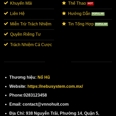
Khuyến Mãi
Thể Thao
Liên Hệ
Hướng Dẫn
Miễn Trừ Trách Nhiệm
Tin Tổng Hợp
Quyền Riêng Tư
Trách Nhiệm Cá Cược
LIÊN HỆ
Thương hiệu:
Nổ Hũ
Website:
https://nebusystem.com.mx/
Phone:0283123458
Email:
contact@vnnohuit.com
Địa Chỉ: 938 Nguyễn Trãi, Phường 14, Quận 5,