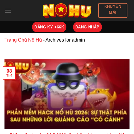
Skip
KHUYẾN
to
MÃI
content
ĐĂNG KÝ +66K
ĐĂNG NHẬP
Trang Chủ Nổ Hũ
-
Archives for admin
08
Th4