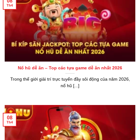
08
Th4
Nổ hũ dễ ăn – Top các tựa game dễ ăn nhất 2026
Trong thế giới giải trí trực tuyến đầy sôi động của năm 2026,
nổ hũ [...]
08
Th4