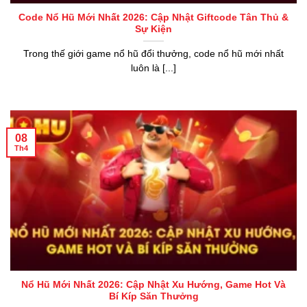
Code Nổ Hũ Mới Nhất 2026: Cập Nhật Giftcode Tân Thủ &
Sự Kiện
Trong thế giới game nổ hũ đổi thưởng, code nổ hũ mới nhất
luôn là [...]
08
Th4
Nổ Hũ Mới Nhất 2026: Cập Nhật Xu Hướng, Game Hot Và
Bí Kíp Săn Thưởng