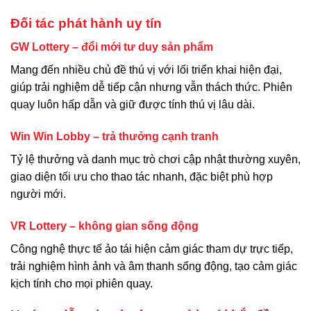
Đối tác phát hành uy tín
GW Lottery – đổi mới tư duy sản phẩm
Mang đến nhiều chủ đề thú vị với lối triển khai hiện đại,
giúp trải nghiệm dễ tiếp cận nhưng vẫn thách thức. Phiên
quay luôn hấp dẫn và giữ được tính thú vị lâu dài.
Win Win Lobby – trả thưởng cạnh tranh
Tỷ lệ thưởng và danh mục trò chơi cập nhật thường xuyên,
giao diện tối ưu cho thao tác nhanh, đặc biệt phù hợp
người mới.
VR Lottery – không gian sống động
Công nghệ thực tế ảo tái hiện cảm giác tham dự trực tiếp,
trải nghiệm hình ảnh và âm thanh sống động, tạo cảm giác
kịch tính cho mọi phiên quay.