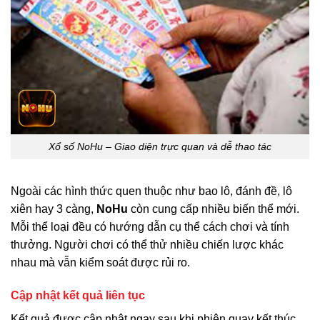
Xổ số NoHu – Giao diện trực quan và dễ thao tác
Ngoài các hình thức quen thuộc như bao lô, đánh đề, lô
xiên hay 3 càng,
NoHu
còn cung cấp nhiều biến thể mới.
Mỗi thể loại đều có hướng dẫn cụ thể cách chơi và tính
thưởng. Người chơi có thể thử nhiều chiến lược khác
nhau mà vẫn kiểm soát được rủi ro.
Cập nhật kết quả liên tục
Kết quả được cập nhật ngay sau khi phiên quay kết thúc,