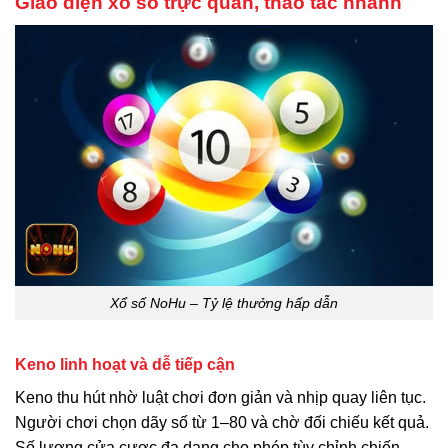
Giao diện xổ số trực quan, thao tác nhanh
Xổ số NoHu – Tỷ lệ thưởng hấp dẫn
Keno linh hoạt và dễ tiếp cận
Keno thu hút nhờ luật chơi đơn giản và nhịp quay liên tục.
Người chơi chọn dãy số từ 1–80 và chờ đối chiếu kết quả.
Số lượng cửa cược đa dạng cho phép tùy chỉnh chiến