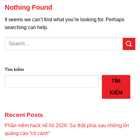
Nothing Found
It seems we can’t find what you’re looking for. Perhaps
searching can help.
Tìm kiếm
TÌM
KIẾM
Recent Posts
Phần mềm hack nổ hũ 2026: Sự thật phía sau những lời
quảng cáo “có cánh”