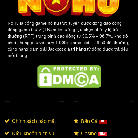
NoHu là cổng game nổ hũ trực tuyến được đông đảo cộng
đồng game thủ Việt Nam tin tưởng lựa chọn nhờ tỷ lệ trả
thưởng (RTP) trung bình dao động từ 96,5% – 98,7%, kho trò
chơi phong phú với hơn 1.000+ game slot – nổ hũ đổi thưởng,
cùng hàng trăm giải Jackpot giá trị hàng tỷ đồng được trả đều
mỗi tháng.
VỀ CHÚNG TÔI
SẢN PHẨM HOT
Chính sách bảo mật
Bắn Cá
Điều khoản dịch vụ
Casino