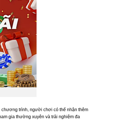
 chương trình, người chơi có thể nhận thêm
tham gia thường xuyên và trải nghiệm đa