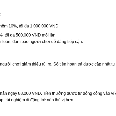
:
hêm 10%, tối đa 1.000.000 VNĐ.
%, tối đa 500.000 VNĐ mỗi lần.
h toán, đảm bảo người chơi dễ dàng tiếp cận.
gười chơi giảm thiểu rủi ro. Số tiền hoàn trả được cập nhật tự
hận ngay 88.000 VNĐ. Tiền thưởng được tự động cộng vào ví c
p trải nghiệm di động trở nên thú vị hơn.