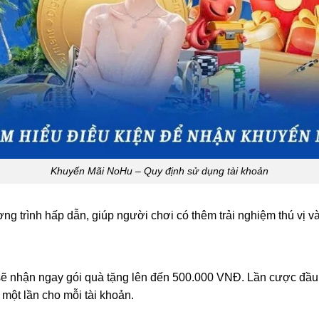
Khuyến Mãi NoHu – Quy định sử dụng tài khoản
g trình hấp dẫn, giúp người chơi có thêm trải nghiệm thú vị và
sẽ nhận ngay gói quà tặng lên đến 500.000 VNĐ. Lần cược đầu t
 một lần cho mỗi tài khoản.