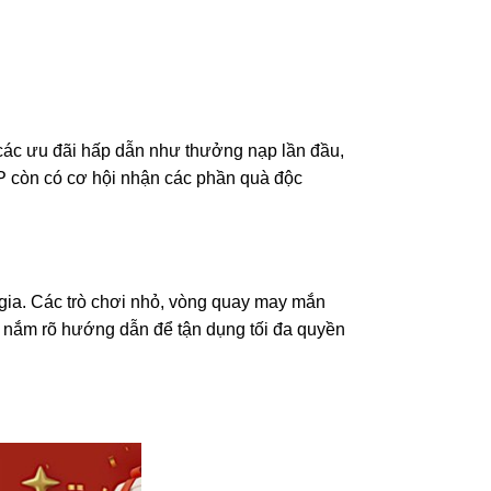
các ưu đãi hấp dẫn như thưởng nạp lần đầu,
IP còn có cơ hội nhận các phần quà độc
 gia. Các trò chơi nhỏ, vòng quay may mắn
 nắm rõ hướng dẫn để tận dụng tối đa quyền