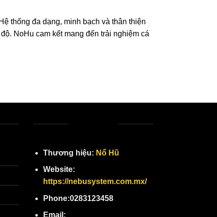
Hệ thống đa dạng, minh bạch và thân thiện
ấp độ. NoHu cam kết mang đến trải nghiệm cá
LIÊN HỆ
Thương hiệu:
Nổ Hũ
Website:
https://nebusystem.com.mx/
Phone:0283123458
Email: