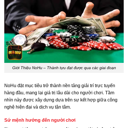
Giới Thiệu NoHu – Thành tựu đạt được qua các giai đoạn
NoHu đặt mục tiêu trở thành nền tảng giải trí trực tuyến
hàng đầu, mang lại giá trị lâu dài cho người chơi. Tầm
nhìn này được xây dựng dựa trên sự kết hợp giữa công
nghệ hiện đại và dịch vụ tận tâm.
Sứ mệnh hướng đến người chơi