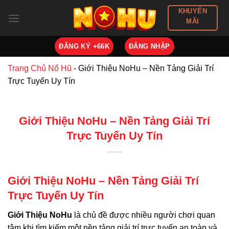
Skip
KHUYẾN
to
MÃI
content
ĐĂNG KÝ +66K
ĐĂNG NHẬP
Trang Chủ Nổ Hũ
-
Giới Thiệu NoHu – Nền Tảng Giải Trí
Trực Tuyến Uy Tín
Giới Thiệu NoHu – Nền Tảng Giải Trí
Trực Tuyến Uy Tín
Giới Thiệu NoHu – Nền Tảng Giải Trí
Trực Tuyến Uy Tín
Giới Thiệu NoHu
là chủ đề được nhiều người chơi quan
tâm khi tìm kiếm một nền tảng giải trí trực tuyến an toàn và