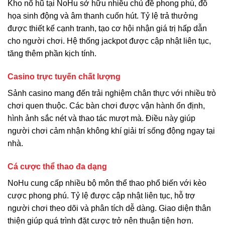
Kho nổ hũ tại NoHu sở hữu nhiều chủ đề phong phú, đồ
họa sinh động và âm thanh cuốn hút. Tỷ lệ trả thưởng
được thiết kế cạnh tranh, tạo cơ hội nhận giá trị hấp dẫn
cho người chơi. Hệ thống jackpot được cập nhật liên tục,
tăng thêm phần kịch tính.
Casino trực tuyến chất lượng
Sảnh casino mang đến trải nghiệm chân thực với nhiều trò
chơi quen thuộc. Các bàn chơi được vận hành ổn định,
hình ảnh sắc nét và thao tác mượt mà. Điều này giúp
người chơi cảm nhận không khí giải trí sống động ngay tại
nhà.
Cá cược thể thao đa dạng
NoHu cung cấp nhiều bộ môn thể thao phổ biến với kèo
cược phong phú. Tỷ lệ được cập nhật liên tục, hỗ trợ
người chơi theo dõi và phân tích dễ dàng. Giao diện thân
thiện giúp quá trình đặt cược trở nên thuận tiện hơn.