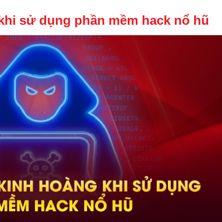
 khi sử dụng phần mềm hack nổ hũ