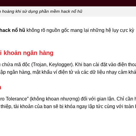
nh hoàng khi sử dụng phần mềm hack nổ hũ
hack nổ hũ
không rõ nguồn gốc mang lại những hệ lụy cực kỳ
ài khoản ngân hàng
 chứa mã độc (Trojan, Keylogger). Khi bạn cài đặt vào điện thoạ
ập ngân hàng, mật khẩu ví điện tử và các dữ liệu nhạy cảm khá
n
o Tolerance” (không khoan nhượng) đối với gian lận. Chỉ cần 
hiệp, tài khoản của bạn sẽ bị khóa ngay lập tức cùng với toàn