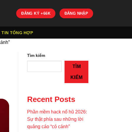
ĐĂNG KÝ +66K
ĐĂNG NHẬP
TIN TỔNG HỢP
cánh”
Tìm kiếm
TÌM
KIẾM
Recent Posts
Phần mềm hack nổ hũ 2026:
Sự thật phía sau những lời
quảng cáo “có cánh”