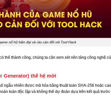
ame nổ hũ hiện đại và rào cản đối với Tool Hack
có thể thành công, chúng ta cần xem xét nền tảng công nghệ c
 Generator) thế hệ mới
o số ngẫu nhiên được mã hóa bằng thuật toán SHA-256 hoặc ca
hoàn toàn độc lập và không thể dự đoán dựa trên kết quả trước