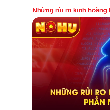
Những rủi ro kinh hoàng