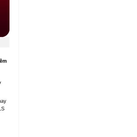
mềm
ờ
hay
LS