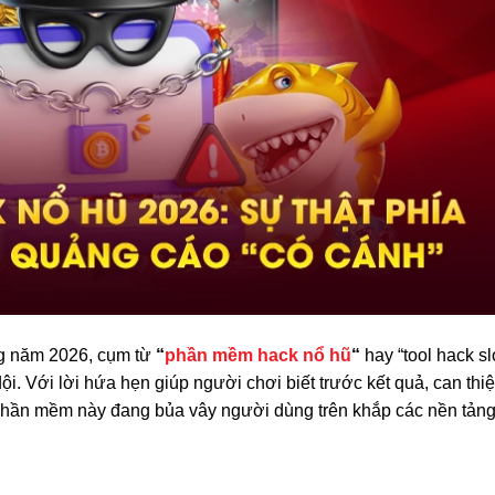
g năm 2026, cụm từ
“
phần mềm hack nổ hũ
“
hay “tool hack sl
ội. Với lời hứa hẹn giúp người chơi biết trước kết quả, can thi
phần mềm này đang bủa vây người dùng trên khắp các nền tản