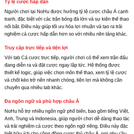
Tỷ lệ cược hấp dẫn
Người chơi tại NoHu được hưởng tỷ lệ cược châu Á cạnh
tranh, đặc biệt với các trận bóng đá lớn và sự kiện thể thao
nổi bật. Điều này giúp tối ưu hóa lợi nhuận và tạo ra trải
nghiệm cá cược hấp dẫn hơn so với nhiều nền tảng khác.
Truy cập trực tiếp và tiện lợi
Với tab Cá cược trực tiếp, người chơi có thể xem trận đấu
đang diễn ra và đặt cược ngay lập tức. Hệ thống được
thiết kế logic, giúp việc chọn môn thể thao, xem tỷ lệ cược
và chốt kèo trở nên nhanh chóng, tiện lợi mà không cần
chuyển qua nhiều tab khác.
Đa ngôn ngữ và phù hợp châu Á
NoHu hỗ trợ nhiều ngôn ngữ phổ biến, bao gồm tiếng Việt,
Anh, Trung và Indonesia, giúp người chơi dễ dàng thao tác
và trải nghiệm cá cược theo ngôn ngữ riêng. Điều này đặc
biệt hữu ích cho cộng đồng cược thủ châu Á, nơi nhu cầu