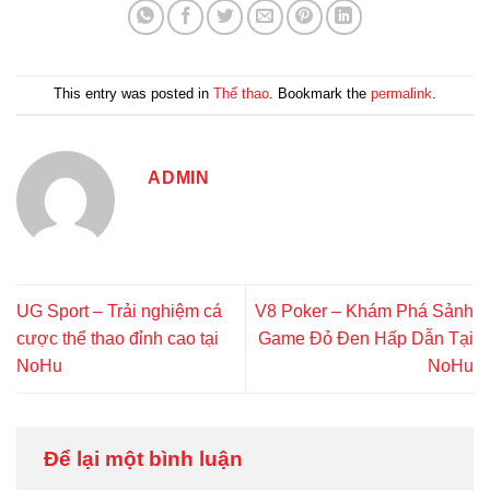
This entry was posted in
Thể thao
. Bookmark the
permalink
.
ADMIN
UG Sport – Trải nghiệm cá
V8 Poker – Khám Phá Sảnh
cược thể thao đỉnh cao tại
Game Đỏ Đen Hấp Dẫn Tại
NoHu
NoHu
Để lại một bình luận