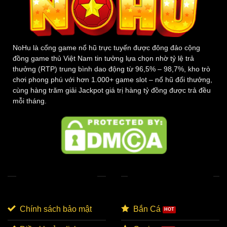
NoHu là cổng game nổ hũ trực tuyến được đông đảo cộng
đồng game thủ Việt Nam tin tưởng lựa chọn nhờ tỷ lệ trả
thưởng (RTP) trung bình dao động từ 96,5% – 98,7%, kho trò
chơi phong phú với hơn 1.000+ game slot – nổ hũ đổi thưởng,
cùng hàng trăm giải Jackpot giá trị hàng tỷ đồng được trả đều
mỗi tháng.
VỀ CHÚNG TÔI
SẢN PHẨM HOT
Chính sách bảo mật
Bắn Cá