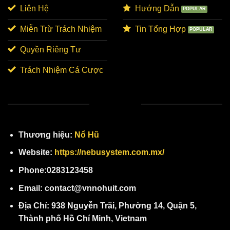
Liên Hệ
Hướng Dẫn
Miễn Trừ Trách Nhiệm
Tin Tổng Hợp
Quyền Riêng Tư
Trách Nhiệm Cá Cược
LIÊN HỆ
Thương hiệu:
Nổ Hũ
Website:
https://nebusystem.com.mx/
Phone:0283123458
Email:
contact@vnnohuit.com
Địa Chỉ: 938 Nguyễn Trãi, Phường 14, Quận 5,
Thành phố Hồ Chí Minh, Vietnam