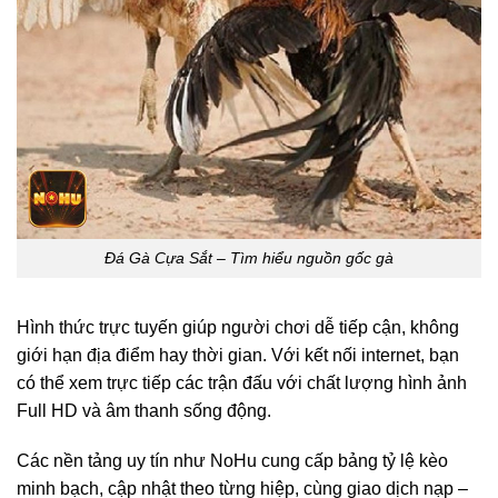
Đá Gà Cựa Sắt – Tìm hiểu nguồn gốc gà
Hình thức trực tuyến giúp người chơi dễ tiếp cận, không
giới hạn địa điểm hay thời gian. Với kết nối internet, bạn
có thể xem trực tiếp các trận đấu với chất lượng hình ảnh
Full HD và âm thanh sống động.
Các nền tảng uy tín như NoHu cung cấp bảng tỷ lệ kèo
minh bạch, cập nhật theo từng hiệp, cùng giao dịch nạp –