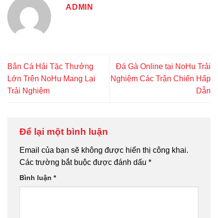
ADMIN
Bắn Cá Hải Tặc Thưởng
Đá Gà Online tại NoHu Trải
Lớn Trên NoHu Mang Lại
Nghiệm Các Trận Chiến Hấp
Trải Nghiệm
Dẫn
Để lại một bình luận
Email của bạn sẽ không được hiển thị công khai.
Các trường bắt buộc được đánh dấu
*
Bình luận
*