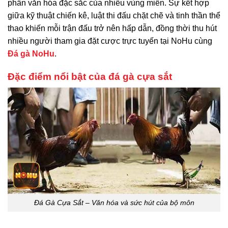
phần văn hóa đặc sắc của nhiều vùng miền. Sự kết hợp
giữa kỹ thuật chiến kê, luật thi đấu chặt chẽ và tinh thần thể
thao khiến mỗi trận đấu trở nên hấp dẫn, đồng thời thu hút
nhiều người tham gia đặt cược trực tuyến tại NoHu cùng
Đá gà NoHu
.
Đặc điểm nổi bật của đá gà cựa sắt
Đá Gà Cựa Sắt – Văn hóa và sức hút của bộ môn