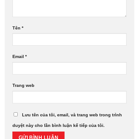
Tên
*
Email
*
Trang web
Lưu tên của tôi, email, và trang web trong trình
duyệt này cho lần bình luận kế tiếp của tôi.