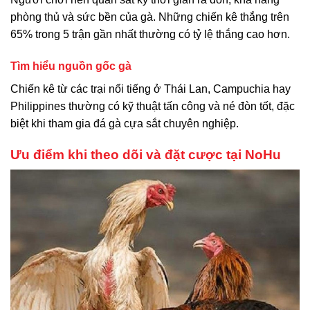
phòng thủ và sức bền của gà. Những chiến kê thắng trên
65% trong 5 trận gần nhất thường có tỷ lệ thắng cao hơn.
Tìm hiểu nguồn gốc gà
Chiến kê từ các trại nổi tiếng ở Thái Lan, Campuchia hay
Philippines thường có kỹ thuật tấn công và né đòn tốt, đặc
biệt khi tham gia đá gà cựa sắt chuyên nghiệp.
Ưu điểm khi theo dõi và đặt cược tại NoHu