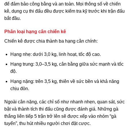
để đảm bảo công bằng và an toàn. Mọi thông số về chiến
kê, dụng cụ thi đấu đều được kiểm tra kỹ trước khi trận đấu
bắt đầu.
Phân loại hạng cân chiến kê
Chiến kê được chia thành ba hạng cân chính:
Hạng nhẹ: dưới 3,0 kg, linh hoạt, tốc độ cao.
Hạng trung: 3,0–3,5 kg, cân bằng giữa sức mạnh và tốc
độ.
Hạng nặng: trên 3,5 kg, thiên về sức bền và khả năng
chịu đòn.
Ngoài cân nặng, các chỉ số như nhanh nhẹn, quan sát, sức
bật và thành tích thi đấu cũng được đánh giá. Những gà
thắng liên tiếp 5 trận trở lên sẽ được xếp vào nhóm “gà
tuyển”, thu hút nhiều người chơi đặt cược.